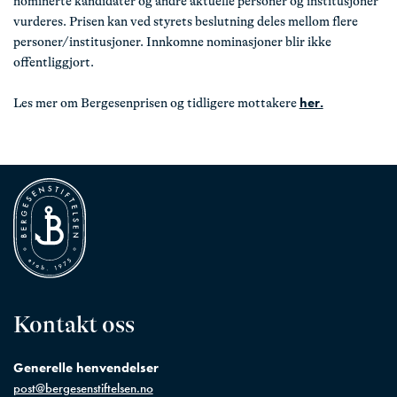
nominerte kandidater og andre aktuelle personer og institusjoner
vurderes. Prisen kan ved styrets beslutning deles mellom flere
personer/institusjoner. Innkomne nominasjoner blir ikke
offentliggjort.
her.
Les mer om Bergesenprisen og tidligere mottakere
Kontakt oss
Generelle henvendelser
post@bergesenstiftelsen.no