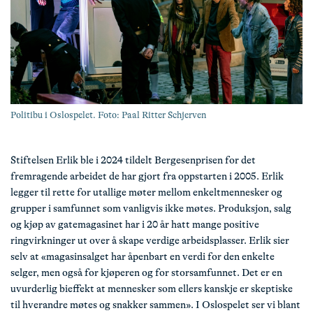
Politibu i Oslospelet. Foto: Paal Ritter Schjerven
Stiftelsen Erlik ble i 2024 tildelt Bergesenprisen for det
fremragende arbeidet de har gjort fra oppstarten i 2005. Erlik
legger til rette for utallige møter mellom enkeltmennesker og
grupper i samfunnet som vanligvis ikke møtes. Produksjon, salg
og kjøp av gatemagasinet har i 20 år hatt mange positive
ringvirkninger ut over å skape verdige arbeidsplasser. Erlik sier
selv at «magasinsalget har åpenbart en verdi for den enkelte
selger, men også for kjøperen og for storsamfunnet. Det er en
uvurderlig bieffekt at mennesker som ellers kanskje er skeptiske
til hverandre møtes og snakker sammen». I Oslospelet ser vi blant