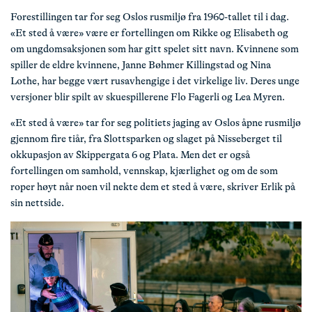
Forestillingen tar for seg Oslos rusmiljø fra 1960-tallet til i dag.
«Et sted å være» være er fortellingen om Rikke og Elisabeth og
om ungdomsaksjonen som har gitt spelet sitt navn. Kvinnene som
spiller de eldre kvinnene, Janne Bøhmer Killingstad og Nina
Lothe, har begge vært rusavhengige i det virkelige liv. Deres unge
versjoner blir spilt av skuespillerene Flo Fagerli og Lea Myren.
«Et sted å være» tar for seg politiets jaging av Oslos åpne rusmiljø
gjennom fire tiår, fra Slottsparken og slaget på Nisseberget til
okkupasjon av Skippergata 6 og Plata. Men det er også
fortellingen om samhold, vennskap, kjærlighet og om de som
roper høyt når noen vil nekte dem et sted å være, skriver Erlik på
sin nettside.