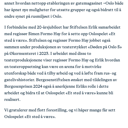
annet hvordan nettopp etableringen av gatemagasinet =Oslo både
har åpnet nye muligheter for utsatte grupper og også bidratt til å
endre synet på rusmiljøet i Oslo.
I forbindelse med 20-årsjubileet har Stiftelsen Erlik samarbeidet
med regissør Simen Formo Hay for å sette opp Oslospelet «Et
sted å være». Stiftelsen og regissør Formo Hay jobbet også
sammen under produksjonen av teaterstykket «Døden på Oslo S»
på Økernsenteret i 2023. I arbeidet med disse to
teaterproduksjonene viser regissør Formo Hay og Erlik hvordan
en teateroppsetning kan være en arena for å motvirke
utenforskap både ved å tilby arbeid og ved å løfte fram rus- og
gatelivshistorier. Bergesenstiftelsen ønsket med tildelingen av
Bergesenprisen 2024 også å anerkjenne Erliks rolle i dette
arbeidet og bidra til at Oslospelet «Et sted å være» kunne bli
realisert.
Vi gratulerer med flott forestilling, og vi håper mange får sett
Oslospelet «Et sted å være».