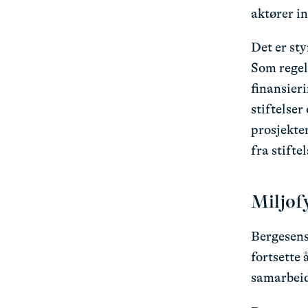
aktører i
Det er sty
Som regel 
finansieri
stiftelser
prosjekte
fra stifte
Miljøfy
Bergesens
fortsette 
samarbeid