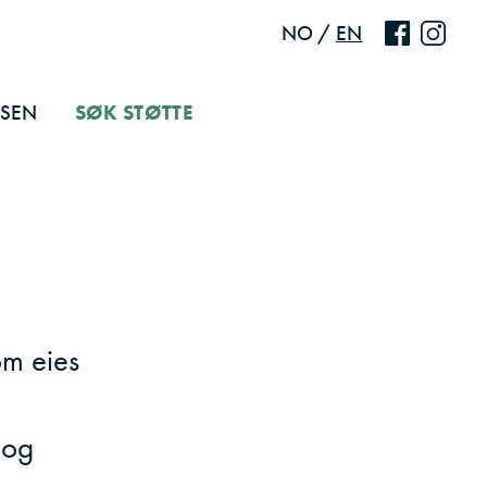
NO
/
EN
LSEN
SØK STØTTE
om eies
 og