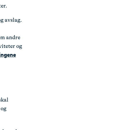
er.
og avslag.
 om andre
viteter og
lingene
skal
 og