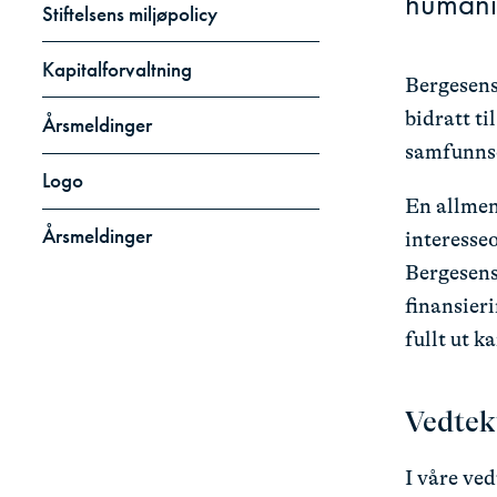
humani
Stiftelsens miljøpolicy
Kapitalforvaltning
Bergesenst
bidratt ti
Årsmeldinger
samfunnso
Logo
En allmen
Årsmeldinger
interesse
Bergesens
finansieri
fullt ut k
Vedtek
I våre ved