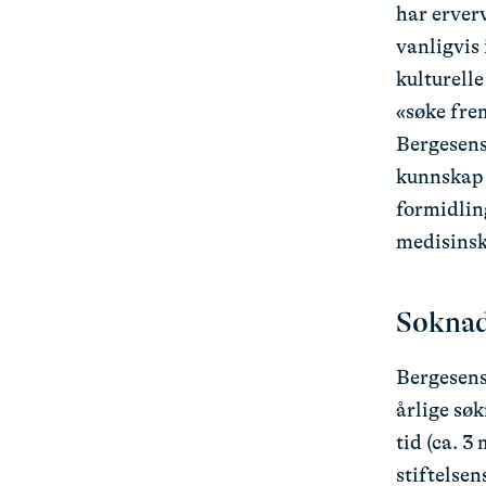
har erver
vanligvis 
kulturelle
«søke fre
Bergesens
kunnskap 
formidlin
medisinsk
Søknad
Bergesenst
årlige søk
tid (ca. 3
stiftelsen