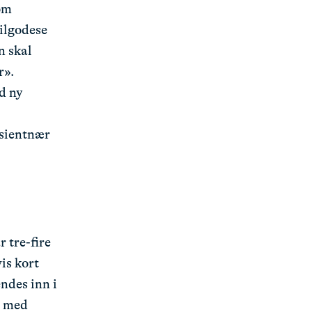
om
tilgodese
n skal
r».
d ny
asientnær
 tre-fire
vis kort
endes inn i
å med