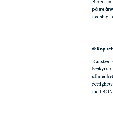
Bergesens
på tre år
nedslagsfe
---
© Kopiret
Kunstverk
beskyttet,
allmenhete
rettighet
med BON