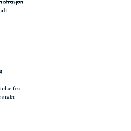
istrasjon
nalt
g
telse fra
ontakt