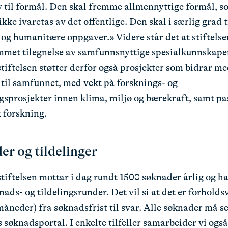
v til formål. Den skal fremme allmennyttige formål, s
ikke ivaretas av det offentlige. Den skal i særlig grad 
 og humanitære oppgaver.» Videre står det at stiftelse
mmet tilegnelse av samfunnsnyttige spesialkunnskape
tiftelsen støtter derfor også prosjekter som bidrar me
til samfunnet, med vekt på forsknings- og
gsprosjekter innen klima, miljø og bærekraft, samt p
 forskning.
er og tildelinger
iftelsen mottar i dag rundt 1500 søknader årlig og har
nads- og tildelingsrunder. Det vil si at det er forholds
 måneder) fra søknadsfrist til svar. Alle søknader må s
s søknadsportal. I enkelte tilfeller samarbeider vi ogs