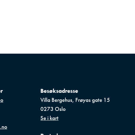
r
Besøksadresse
no
Villa Bergehus, Frøyas gate 15

0273 Oslo
Se i kart
n.no