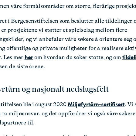
nnen våre formålsområder om større, flerårige prosjekt
ret i Bergesenstiftelsen som beslutter alle tildelinger 
er prosjektene vi støtter et spleiselag mellom flere
ngskilder, og vi anbefaler våre søkere å orientere seg
 og offentlige og private muligheter for å realisere akti
her
tilde
r. Les mer
om hvordan du søker støtte, og om
lsen de siste årene.
rtårn og nasjonalt nedslagsfelt
Miljøfyrtårn-sertifisert
tiftelsen ble i august 2020
. Vi 
å ta miljøansvar, og det oppfordrer vi også våre søkere
spartnere til.